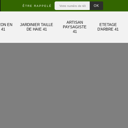
ÊTRE RAPPELÉ
ARTISAN
ZON EN
JARDINIER TAILLE
ETETAGE
PAYSAGISTE
 41
DE HAIE 41
D'ARBRE 41
41